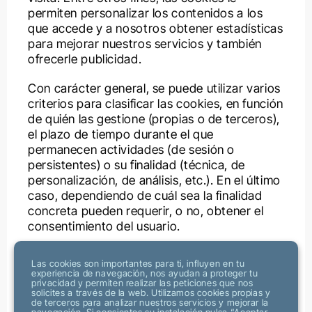
permiten personalizar los contenidos a los
que accede y a nosotros obtener estadísticas
para mejorar nuestros servicios y también
ofrecerle publicidad.
Con carácter general, se puede utilizar varios
criterios para clasificar las cookies, en función
de quién las gestione (propias o de terceros),
el plazo de tiempo durante el que
permanecen actividades (de sesión o
persistentes) o su finalidad (técnica, de
personalización, de análisis, etc.). En el último
caso, dependiendo de cuál sea la finalidad
concreta pueden requerir, o no, obtener el
consentimiento del usuario.
A continuación, se explica con carácter
Las cookies son importantes para ti, influyen en tu
general las cookies que puede haber con
experiencia de navegación, nos ayudan a proteger tu
privacidad y permiten realizar las peticiones que nos
carácter general de manera que ello permita
solicites a través de la web. Utilizamos cookies propias y
entender posteriormente qué cookies se
de terceros para analizar nuestros servicios y mejorar la