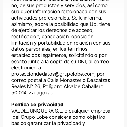
no, de sus productos y servicios, así como
cualquier información relacionada con sus
actividades profesionales. Se le informa,
asimismo, sobre la posibilidad que Ud. tiene
de ejercitar los derechos de acceso,
consolidar la relación con clientes,
rectificación, cancelación, oposición,
colaboradores, inversores y profesionales
limitación y portabilidad en relación con sus
del sector
datos personales, en los términos
establecidos legalmente, solicitándolo por
Impulsamos
escrito junto a la copia de su DNI, al correo
contenidos más dinámicos y
electrónico a
los buenos
adaptados a los nuevos hábitos de consumo
protecciondedatos@grupolobe.com, por
digital
correo postal a Calle Monasterio Descalzas
resultados
Reales Nº 26, Polígono Alcalde Caballero
50.014, Zaragoza.»
Política de privacidad
“Miramos hacia el futuro con entusiasmo y
VALDEJUNQUERA S.L. o cualquier empresa
aumentar la visibilidad de la
responsabilidad, decididos a seguir impulsando
del Grupo Lobe considera como objetivo
marca y fortalecer el vínculo con nuestros
un cambio real en la manera de construir,
básico garantizar la privacidad y
distintos públicos
aportando soluciones que respondan a los