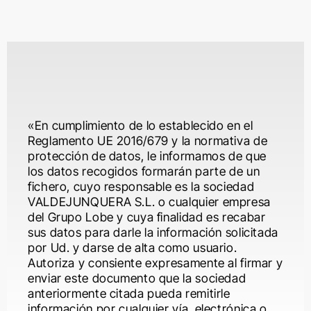
Saltar
al
contenido
«En cumplimiento de lo establecido en el
Reglamento UE 2016/679 y la normativa de
protección de datos, le informamos de que
los datos recogidos formarán parte de un
fichero, cuyo responsable es la sociedad
VALDEJUNQUERA S.L. o cualquier empresa
del Grupo Lobe y cuya finalidad es recabar
sus datos para darle la información solicitada
por Ud. y darse de alta como usuario.
una de las compañías de referencia
Autoriza y consiente expresamente al firmar y
enviar este documento que la sociedad
comunicación alineada con sus valores de
anteriormente citada pueda remitirle
innovación, sostenibilidad y excelencia
información por cualquier vía, electrónica o