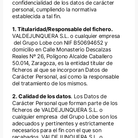
confidencialidad de los datos de carácter
generación de contenido de valor
desafíos medioambientales, económicos y
personal, cumpliendo la normativa
sociales de nuestro tiempo y los datos
establecida a tal fin.
conseguidos año tras año nos respaldan.”
1. Titularidad/Responsable del fichero.
VALDEJUNQUERA S.L. o cualquier empresa
del Grupo Lobe con NIF B50694652 y
domicilio en Calle Monasterio Descalzas
Reales Nº 26, Polígono Alcalde Caballero
50.014, Zaragoza, es la entidad titular de
ficheros al que se incorporan Datos de
Carácter Personal, así como la responsable
del tratamiento de los mismos.
2. Calidad de los datos
. Los Datos de
Carácter Personal que forman parte de los
ficheros de VALDEJUNQUERA S.L. o
cualquier empresa del Grupo Lobe son los
adecuados y pertinentes y estrictamente
necesarios para el fin con el que son
recabados. VALDEJUNQUERA S.L. o